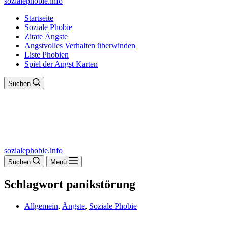
sozialephobie.info
Startseite
Soziale Phobie
Zitate Ängste
Angstvolles Verhalten überwinden
Liste Phobien
Spiel der Angst Karten
Suchen
sozialephobie.info
Suchen
Menü
Schlagwort
panikstörung
Allgemein
,
Ängste
,
Soziale Phobie