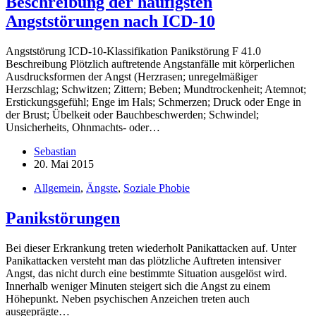
Beschreibung der häufigsten
Angststörungen nach ICD-10
Angststörung ICD-10-Klassifikation Panikstörung F 41.0
Beschreibung Plötzlich auftretende Angstanfälle mit körperlichen
Ausdrucksformen der Angst (Herzrasen; unregelmäßiger
Herzschlag; Schwitzen; Zittern; Beben; Mundtrockenheit; Atemnot;
Erstickungsgefühl; Enge im Hals; Schmerzen; Druck oder Enge in
der Brust; Übelkeit oder Bauchbeschwerden; Schwindel;
Unsicherheits, Ohnmachts- oder…
Sebastian
20. Mai 2015
Allgemein
,
Ängste
,
Soziale Phobie
Panikstörungen
Bei dieser Erkrankung treten wiederholt Panikattacken auf. Unter
Panikattacken versteht man das plötzliche Auftreten intensiver
Angst, das nicht durch eine bestimmte Situation ausgelöst wird.
Innerhalb weniger Minuten steigert sich die Angst zu einem
Höhepunkt. Neben psychischen Anzeichen treten auch
ausgeprägte…