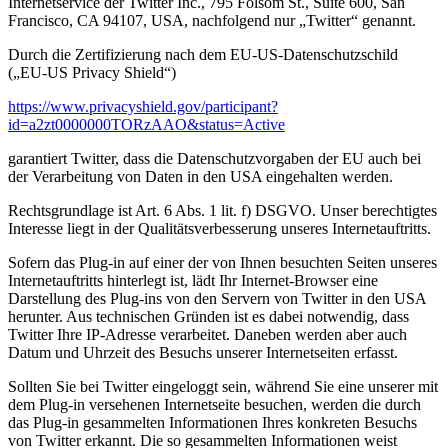
Internetservice der Twitter Inc., 795 Folsom St., Suite 600, San
Francisco, CA 94107, USA, nachfolgend nur „Twitter“ genannt.
Durch die Zertifizierung nach dem EU-US-Datenschutzschild
(„EU-US Privacy Shield“)
https://www.privacyshield.gov/participant?
id=a2zt0000000TORzAAO&status=Active
garantiert Twitter, dass die Datenschutzvorgaben der EU auch bei
der Verarbeitung von Daten in den USA eingehalten werden.
Rechtsgrundlage ist Art. 6 Abs. 1 lit. f) DSGVO. Unser berechtigtes
Interesse liegt in der Qualitätsverbesserung unseres Internetauftritts.
Sofern das Plug-in auf einer der von Ihnen besuchten Seiten unseres
Internetauftritts hinterlegt ist, lädt Ihr Internet-Browser eine
Darstellung des Plug-ins von den Servern von Twitter in den USA
herunter. Aus technischen Gründen ist es dabei notwendig, dass
Twitter Ihre IP-Adresse verarbeitet. Daneben werden aber auch
Datum und Uhrzeit des Besuchs unserer Internetseiten erfasst.
Sollten Sie bei Twitter eingeloggt sein, während Sie eine unserer mit
dem Plug-in versehenen Internetseite besuchen, werden die durch
das Plug-in gesammelten Informationen Ihres konkreten Besuchs
von Twitter erkannt. Die so gesammelten Informationen weist