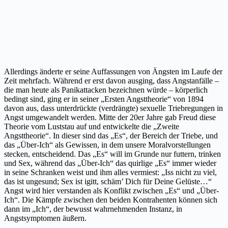
Allerdings änderte er seine Auffassungen von Ängsten im Laufe der
Zeit mehrfach. Während er erst davon ausging, dass Angstanfälle –
die man heute als Panikattacken bezeichnen würde – körperlich
bedingt sind, ging er in seiner „Ersten Angsttheorie“ von 1894
davon aus, dass unterdrückte (verdrängte) sexuelle Triebregungen in
Angst umgewandelt werden. Mitte der 20er Jahre gab Freud diese
Theorie vom Luststau auf und entwickelte die „Zweite
Angsttheorie“. In dieser sind das „Es“, der Bereich der Triebe, und
das „Über-Ich“ als Gewissen, in dem unsere Moralvorstellungen
stecken, entscheidend. Das „Es“ will im Grunde nur futtern, trinken
und Sex, während das „Über-Ich“ das quirlige „Es“ immer wieder
in seine Schranken weist und ihm alles vermiest: „Iss nicht zu viel,
das ist ungesund; Sex ist igitt, schäm’ Dich für Deine Gelüste…“
Angst wird hier verstanden als Konflikt zwischen „Es“ und „Über-
Ich“. Die Kämpfe zwischen den beiden Kontrahenten können sich
dann im „Ich“, der bewusst wahrnehmenden Instanz, in
Angstsymptomen äußern.