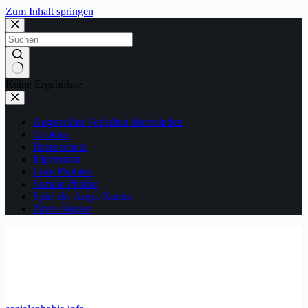
Zum Inhalt springen
Keine Ergebnisse
Angstvolles Verhalten überwinden
Cookies
Datenschutz
Impressum
Liste Phobien
Soziale Phobie
Spiel der Angst Karten
Zitate Ängste