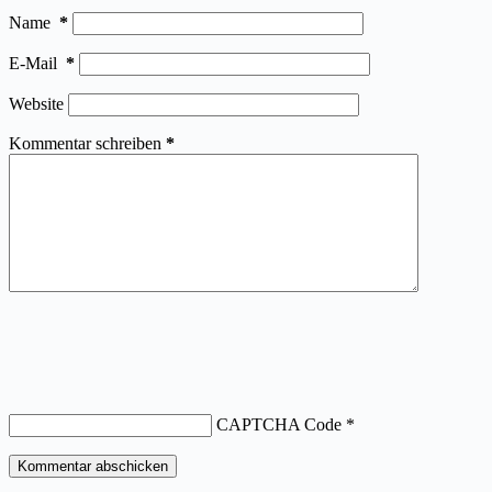
Name
*
E-Mail
*
Website
Kommentar schreiben
*
CAPTCHA Code
*
Kommentar abschicken