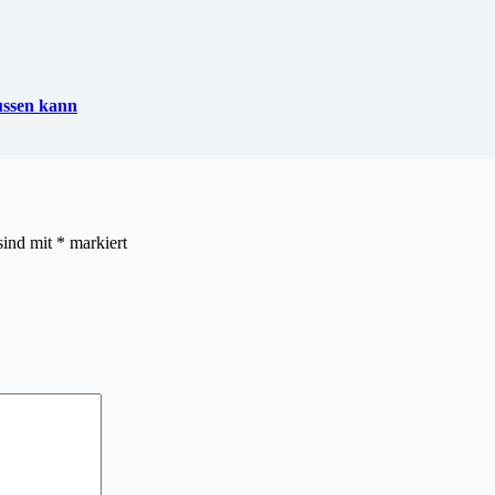
lussen kann
sind mit
*
markiert