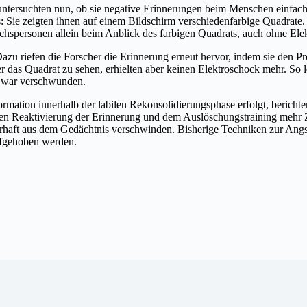
t untersuchten nun, ob sie negative Erinnerungen beim Menschen einf
s: Sie zeigten ihnen auf einem Bildschirm verschiedenfarbige Quadrat
suchspersonen allein beim Anblick des farbigen Quadrats, auch ohne Ele
zu riefen die Forscher die Erinnerung erneut hervor, indem sie den P
s Quadrat zu sehen, erhielten aber keinen Elektroschock mehr. So ler
g war verschwunden.
ormation innerhalb der labilen Rekonsolidierungsphase erfolgt, berichte
n Reaktivierung der Erinnerung und dem Auslöschungstraining mehr Zei
haft aus dem Gedächtnis verschwinden. Bisherige Techniken zur Angst
aufgehoben werden.