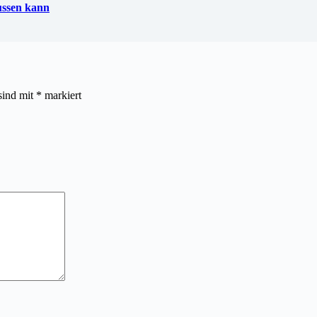
lussen kann
sind mit
*
markiert