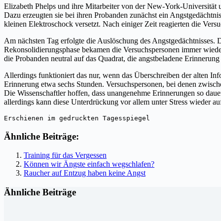
Elizabeth Phelps und ihre Mitarbeiter von der New-York-Universitä
Dazu erzeugten sie bei ihren Probanden zunächst ein Angstgedächtni
kleinen Elektroschock versetzt. Nach einiger Zeit reagierten die Ver
Am nächsten Tag erfolgte die Auslöschung des Angstgedächtnisses. Da
Rekonsolidierungsphase bekamen die Versuchspersonen immer wieder da
die Probanden neutral auf das Quadrat, die angstbeladene Erinnerun
Allerdings funktioniert das nur, wenn das Überschreiben der alten Inf
Erinnerung etwa sechs Stunden. Versuchspersonen, bei denen zwische
Die Wissenschaftler hoffen, dass unangenehme Erinnerungen so dauer
allerdings kann diese Unterdrückung vor allem unter Stress wieder 
Erschienen im gedruckten Tagesspiegel
Ähnliche Beiträge:
Training für das Vergessen
Können wir Ängste einfach wegschlafen?
Raucher auf Entzug haben keine Angst
Ähnliche Beiträge