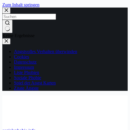
Zum Inhalt springen
Keine Ergebnisse
Angstvolles Verhalten überwinden
Cookies
Datenschutz
Impressum
Liste Phobien
Soziale Phobie
Spiel der Angst Karten
Zitate Ängste