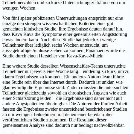
Teilnehmerzahlen und zu kurze Untersuchungszeiträume von nur
wenigen Wochen.
Von fünf später publizierten Untersuchungen entspricht nur eine
einzige den strengen wissenschaftlichen Kriterien einer gut
gemachten klinischen Studie. Ihre Ergebnisse deuten darauf hin,
dass Kava-Kava die Symptome einer generalisierten Angststörung
etwas lindern kann. Auch diese Studie hat jedoch zu wenige
Teilnehmer über lediglich sechs Wochen untersucht, um
aussagekräftige Schlüsse ziehen zu können. Finanziert wurde die
Studie durch einen Hersteller von Kava-Kava-Mitteln.
Eine weitere Studie desselben Wissenschaftler-Teams untersuchte
Teilnehmer nur jeweils eine Woche lang – eindeutig zu kurz, um zu
klaren Ergebnissen zu kommen. Ein anderes Autorenteam führte
eine Studie rein über das Internet durch. Dadurch ist unklar, wie
glaubwürdig die Ergebnisse sind. Zudem mussten die untersuchten
Teilnehmer gleichzeitig sowohl an chronischen Ängsten wie auch
einer Schlafstörung leiden – die Ergebnisse sind daher nicht auf
andere Angstpatienten übertragbar. Die Autoren der fünften Arbeit
fassten die Ergebnisse zweier unzureichend beschriebener Studien
an nur wenigen Teilnehmern mit denen einer bereits früher
veröffentlichten Studie zusammen. Die Resultate dieser
gemeinsamen Analyse sind dadurch nur bedingt nachvollziehbar.