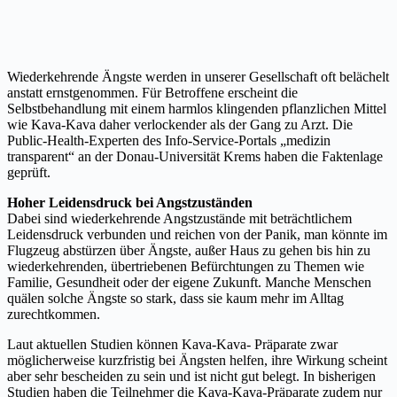
Wiederkehrende Ängste werden in unserer Gesellschaft oft belächelt
anstatt ernstgenommen. Für Betroffene erscheint die
Selbstbehandlung mit einem harmlos klingenden pflanzlichen Mittel
wie Kava-Kava daher verlockender als der Gang zu Arzt. Die
Public-Health-Experten des Info-Service-Portals „medizin
transparent“ an der Donau-Universität Krems haben die Faktenlage
geprüft.
Hoher Leidensdruck bei Angstzuständen
Dabei sind wiederkehrende Angstzustände mit beträchtlichem
Leidensdruck verbunden und reichen von der Panik, man könnte im
Flugzeug abstürzen über Ängste, außer Haus zu gehen bis hin zu
wiederkehrenden, übertriebenen Befürchtungen zu Themen wie
Familie, Gesundheit oder der eigene Zukunft. Manche Menschen
quälen solche Ängste so stark, dass sie kaum mehr im Alltag
zurechtkommen.
Laut aktuellen Studien können Kava-Kava- Präparate zwar
möglicherweise kurzfristig bei Ängsten helfen, ihre Wirkung scheint
aber sehr bescheiden zu sein und ist nicht gut belegt. In bisherigen
Studien haben die Teilnehmer die Kava-Kava-Präparate zudem nur