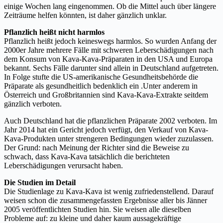
einige Wochen lang eingenommen. Ob die Mittel auch über längere
Zeiträume helfen könnten, ist daher gänzlich unklar.
Pflanzlich heißt nicht harmlos
Pflanzlich heißt jedoch keineswegs harmlos. So wurden Anfang der
2000er Jahre mehrere Fälle mit schweren Leberschädigungen nach
dem Konsum von Kava-Kava-Präparaten in den USA und Europa
bekannt. Sechs Fälle darunter sind allein in Deutschland aufgetreten.
In Folge stufte die US-amerikanische Gesundheitsbehörde die
Präparate als gesundheitlich bedenklich ein .Unter anderem in
Österreich und Großbritannien sind Kava-Kava-Extrakte seitdem
gänzlich verboten.
Auch Deutschland hat die pflanzlichen Präparate 2002 verboten. Im
Jahr 2014 hat ein Gericht jedoch verfügt, den Verkauf von Kava-
Kava-Produkten unter strengeren Bedingungen wieder zuzulassen.
Der Grund: nach Meinung der Richter sind die Beweise zu
schwach, dass Kava-Kava tatsächlich die berichteten
Leberschädigungen verursacht haben.
Die Studien im Detail
Die Studienlage zu Kava-Kava ist wenig zufriedenstellend. Darauf
weisen schon die zusammengefassten Ergebnisse aller bis Jänner
2005 veröffentlichten Studien hin. Sie weisen alle dieselben
Probleme auf: zu kleine und daher kaum aussagekräftige