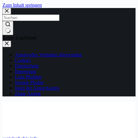
Zum Inhalt springen
Keine Ergebnisse
Angstvolles Verhalten überwinden
Cookies
Datenschutz
Impressum
Liste Phobien
Soziale Phobie
Spiel der Angst Karten
Zitate Ängste