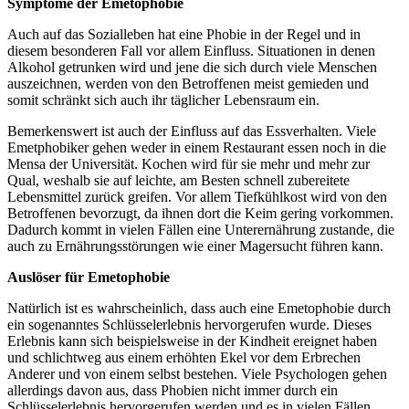
Symptome der Emetophobie
Auch auf das Sozialleben hat eine Phobie in der Regel und in
diesem besonderen Fall vor allem Einfluss. Situationen in denen
Alkohol getrunken wird und jene die sich durch viele Menschen
auszeichnen, werden von den Betroffenen meist gemieden und
somit schränkt sich auch ihr täglicher Lebensraum ein.
Bemerkenswert ist auch der Einfluss auf das Essverhalten. Viele
Emetphobiker gehen weder in einem Restaurant essen noch in die
Mensa der Universität. Kochen wird für sie mehr und mehr zur
Qual, weshalb sie auf leichte, am Besten schnell zubereitete
Lebensmittel zurück greifen. Vor allem Tiefkühlkost wird von den
Betroffenen bevorzugt, da ihnen dort die Keim gering vorkommen.
Dadurch kommt in vielen Fällen eine Unterernährung zustande, die
auch zu Ernährungsstörungen wie einer Magersucht führen kann.
Auslöser für Emetophobie
Natürlich ist es wahrscheinlich, dass auch eine Emetophobie durch
ein sogenanntes Schlüsselerlebnis hervorgerufen wurde. Dieses
Erlebnis kann sich beispielsweise in der Kindheit ereignet haben
und schlichtweg aus einem erhöhten Ekel vor dem Erbrechen
Anderer und von einem selbst bestehen. Viele Psychologen gehen
allerdings davon aus, dass Phobien nicht immer durch ein
Schlüsselerlebnis hervorgerufen werden und es in vielen Fällen