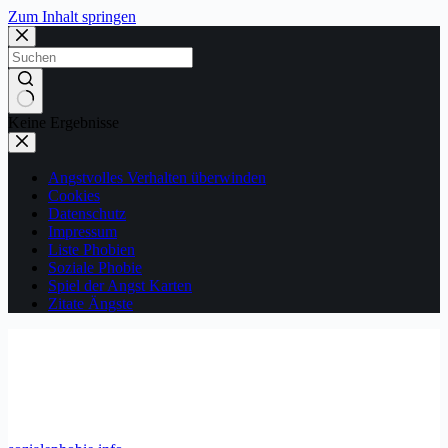
Zum Inhalt springen
Keine Ergebnisse
Angstvolles Verhalten überwinden
Cookies
Datenschutz
Impressum
Liste Phobien
Soziale Phobie
Spiel der Angst Karten
Zitate Ängste