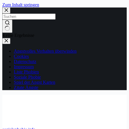
Zum Inhalt springen
Keine Ergebnisse
Angstvolles Verhalten überwinden
Cookies
Datenschutz
Impressum
Liste Phobien
Soziale Phobie
Spiel der Angst Karten
Zitate Ängste