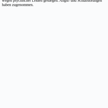
wegen psychischer Leiden gestiegen. Angst- und Schlafstörungen
haben zugenommen.