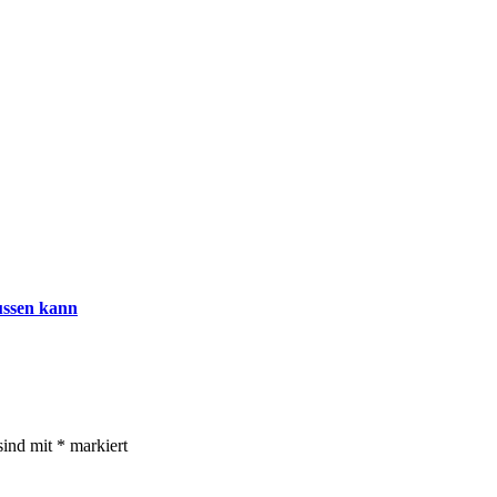
lussen kann
sind mit
*
markiert