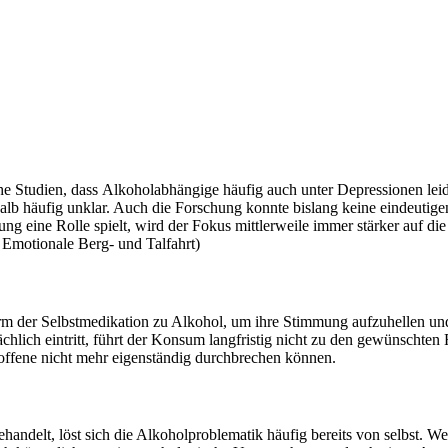
ische Studien, dass Alkoholabhängige häufig auch unter Depressionen 
lb häufig unklar. Auch die Forschung konnte bislang keine eindeutige
gung eine Rolle spielt, wird der Fokus mittlerweile immer stärker a
 Emotionale Berg- und Talfahrt)
Form der Selbstmedikation zu Alkohol, um ihre Stimmung aufzuhellen u
ächlich eintritt, führt der Konsum langfristig nicht zu den gewünscht
troffene nicht mehr eigenständig durchbrechen können.
handelt, löst sich die Alkoholproblematik häufig bereits von selbst. W