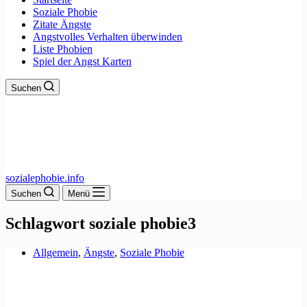
Soziale Phobie
Zitate Ängste
Angstvolles Verhalten überwinden
Liste Phobien
Spiel der Angst Karten
Suchen
sozialephobie.info
Suchen
Menü
Schlagwort
soziale phobie3
Allgemein
,
Ängste
,
Soziale Phobie