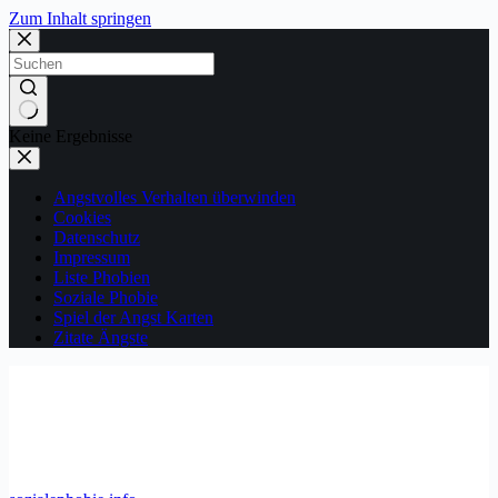
Zum Inhalt springen
Keine Ergebnisse
Angstvolles Verhalten überwinden
Cookies
Datenschutz
Impressum
Liste Phobien
Soziale Phobie
Spiel der Angst Karten
Zitate Ängste