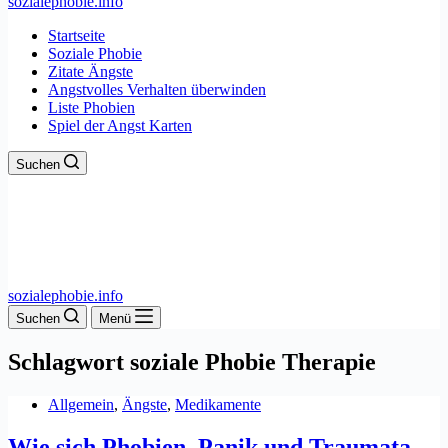
sozialephobie.info
Startseite
Soziale Phobie
Zitate Ängste
Angstvolles Verhalten überwinden
Liste Phobien
Spiel der Angst Karten
Suchen
sozialephobie.info
Suchen
Menü
Schlagwort
soziale Phobie Therapie
Allgemein
,
Ängste
,
Medikamente
Wie sich Phobien, Panik und Traumata