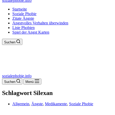
sozialephobie.info
Startseite
Soziale Phobie
Zitate Ängste
Angstvolles Verhalten überwinden
Liste Phobien
Spiel der Angst Karten
Suchen
sozialephobie.info
Suchen
Menü
Schlagwort
Silexan
Allgemein
,
Ängste
,
Medikamente
,
Soziale Phobie