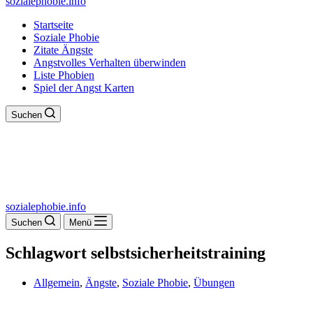
sozialephobie.info
Startseite
Soziale Phobie
Zitate Ängste
Angstvolles Verhalten überwinden
Liste Phobien
Spiel der Angst Karten
Suchen
sozialephobie.info
Suchen
Menü
Schlagwort
selbstsicherheitstraining
Allgemein
,
Ängste
,
Soziale Phobie
,
Übungen