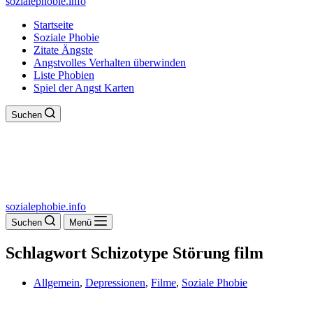
sozialephobie.info
Startseite
Soziale Phobie
Zitate Ängste
Angstvolles Verhalten überwinden
Liste Phobien
Spiel der Angst Karten
Suchen
sozialephobie.info
Suchen
Menü
Schlagwort
Schizotype Störung film
Allgemein
,
Depressionen
,
Filme
,
Soziale Phobie