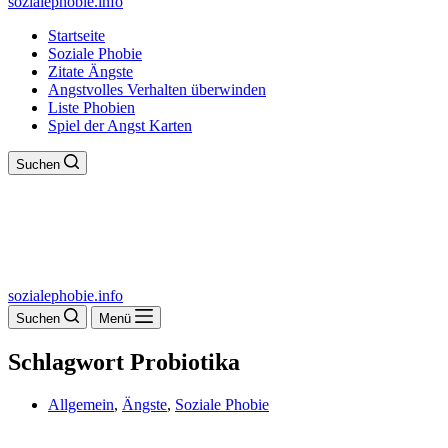
sozialephobie.info
Startseite
Soziale Phobie
Zitate Ängste
Angstvolles Verhalten überwinden
Liste Phobien
Spiel der Angst Karten
Suchen
sozialephobie.info
Suchen
Menü
Schlagwort
Probiotika
Allgemein
,
Ängste
,
Soziale Phobie