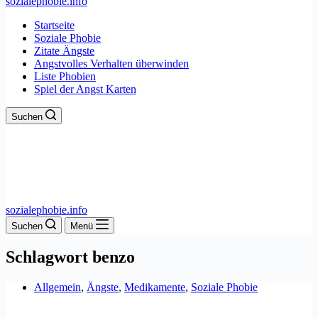
sozialephobie.info
Startseite
Soziale Phobie
Zitate Ängste
Angstvolles Verhalten überwinden
Liste Phobien
Spiel der Angst Karten
Suchen
sozialephobie.info
Suchen
Menü
Schlagwort
benzo
Allgemein
,
Ängste
,
Medikamente
,
Soziale Phobie