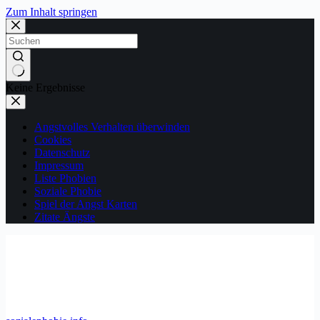
Zum Inhalt springen
Keine Ergebnisse
Angstvolles Verhalten überwinden
Cookies
Datenschutz
Impressum
Liste Phobien
Soziale Phobie
Spiel der Angst Karten
Zitate Ängste