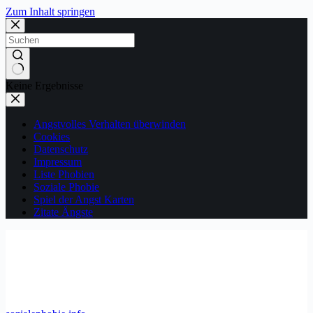
Zum Inhalt springen
Keine Ergebnisse
Angstvolles Verhalten überwinden
Cookies
Datenschutz
Impressum
Liste Phobien
Soziale Phobie
Spiel der Angst Karten
Zitate Ängste