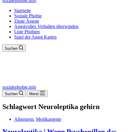
sozialephobie.info
Startseite
Soziale Phobie
Zitate Ängste
Angstvolles Verhalten überwinden
Liste Phobien
Spiel der Angst Karten
Suchen
sozialephobie.info
Suchen
Menü
Schlagwort
Neuroleptika gehirn
Allgemein
,
Medikamente
Neuroleptika | Wenn Psychopillen das