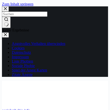
Zum Inhalt springen
Keine Ergebnisse
Angstvolles Verhalten überwinden
Cookies
Datenschutz
Impressum
Liste Phobien
Soziale Phobie
Spiel der Angst Karten
Zitate Ängste