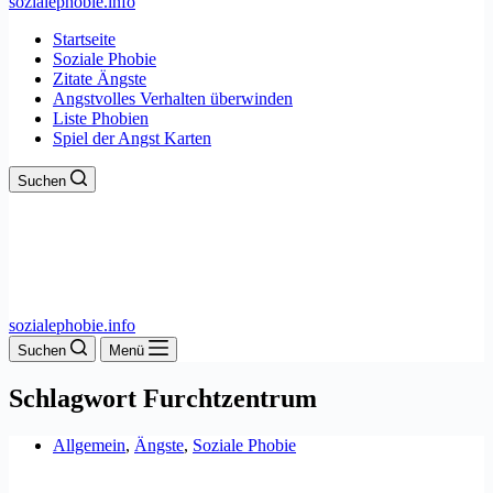
sozialephobie.info
Startseite
Soziale Phobie
Zitate Ängste
Angstvolles Verhalten überwinden
Liste Phobien
Spiel der Angst Karten
Suchen
sozialephobie.info
Suchen
Menü
Schlagwort
Furchtzentrum
Allgemein
,
Ängste
,
Soziale Phobie