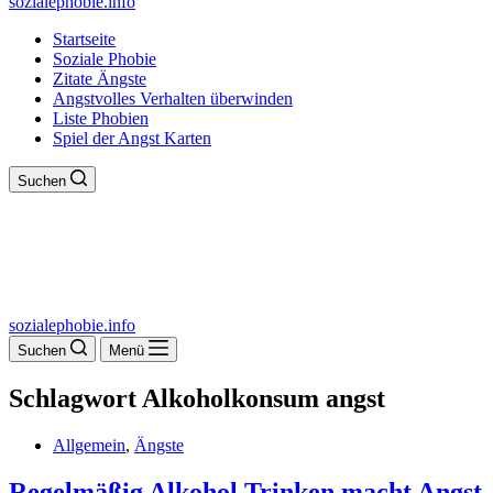
sozialephobie.info
Startseite
Soziale Phobie
Zitate Ängste
Angstvolles Verhalten überwinden
Liste Phobien
Spiel der Angst Karten
Suchen
sozialephobie.info
Suchen
Menü
Schlagwort
Alkoholkonsum angst
Allgemein
,
Ängste
Regelmäßig Alkohol Trinken macht Angst