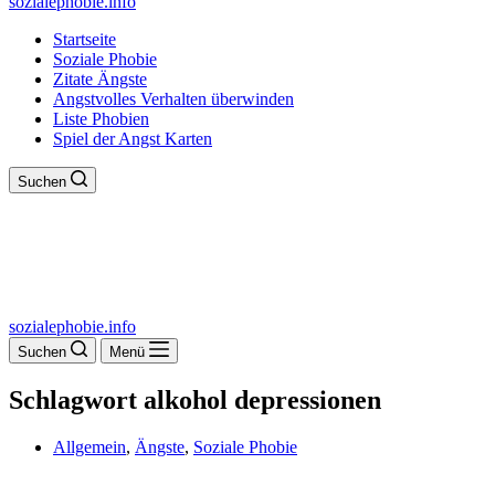
sozialephobie.info
Startseite
Soziale Phobie
Zitate Ängste
Angstvolles Verhalten überwinden
Liste Phobien
Spiel der Angst Karten
Suchen
sozialephobie.info
Suchen
Menü
Schlagwort
alkohol depressionen
Allgemein
,
Ängste
,
Soziale Phobie