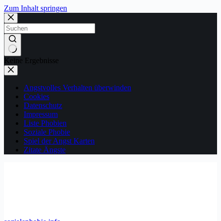
Zum Inhalt springen
Keine Ergebnisse
Angstvolles Verhalten überwinden
Cookies
Datenschutz
Impressum
Liste Phobien
Soziale Phobie
Spiel der Angst Karten
Zitate Ängste