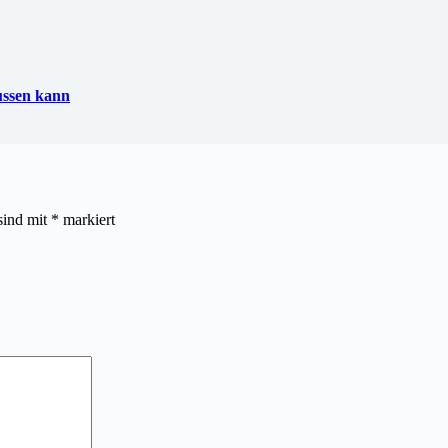
lussen kann
sind mit
*
markiert