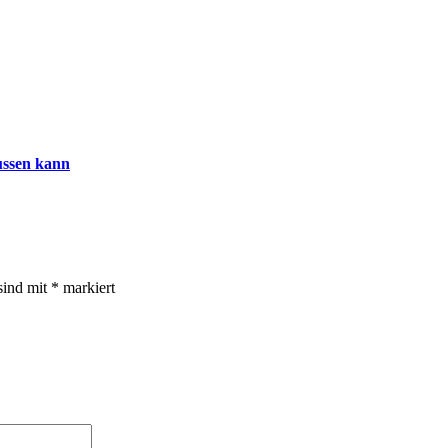
lussen kann
sind mit
*
markiert