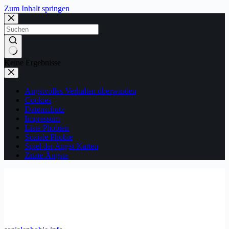
Zum Inhalt springen
Keine Ergebnisse
Angstvolles Verhalten überwinden
Cookies
Datenschutz
Impressum
Liste Phobien
Soziale Phobie
Spiel der Angst Karten
Zitate Ängste