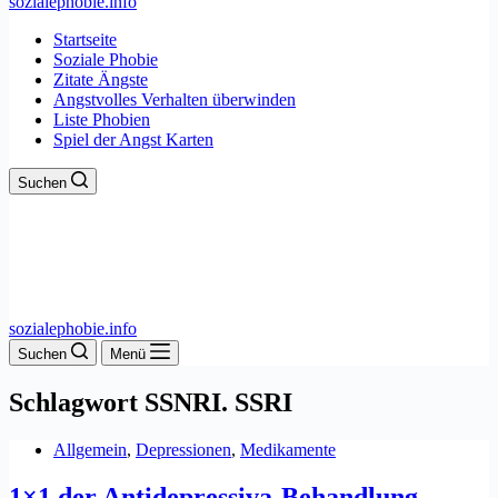
sozialephobie.info
Startseite
Soziale Phobie
Zitate Ängste
Angstvolles Verhalten überwinden
Liste Phobien
Spiel der Angst Karten
Suchen
sozialephobie.info
Suchen
Menü
Schlagwort
SSNRI. SSRI
Allgemein
,
Depressionen
,
Medikamente
1×1 der Antidepressiva-Behandlung