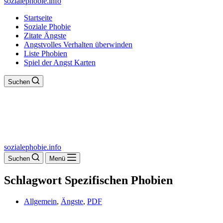
sozialephobie.info
Startseite
Soziale Phobie
Zitate Ängste
Angstvolles Verhalten überwinden
Liste Phobien
Spiel der Angst Karten
Suchen
sozialephobie.info
Suchen
Menü
Schlagwort
Spezifischen Phobien
Allgemein
,
Ängste
,
PDF