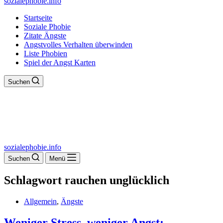
sozialephobie.info
Startseite
Soziale Phobie
Zitate Ängste
Angstvolles Verhalten überwinden
Liste Phobien
Spiel der Angst Karten
Suchen
sozialephobie.info
Suchen
Menü
Schlagwort
rauchen unglücklich
Allgemein
,
Ängste
Weniger Stress, weniger Angst: