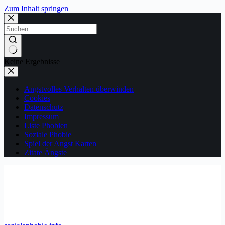
Zum Inhalt springen
Keine Ergebnisse
Angstvolles Verhalten überwinden
Cookies
Datenschutz
Impressum
Liste Phobien
Soziale Phobie
Spiel der Angst Karten
Zitate Ängste