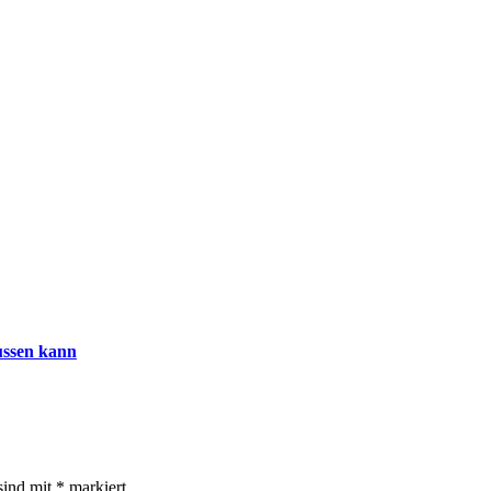
lussen kann
sind mit
*
markiert