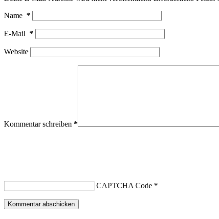
Name
*
E-Mail
*
Website
Kommentar schreiben
*
CAPTCHA Code
*
Kommentar abschicken