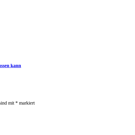
lussen kann
sind mit
*
markiert