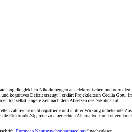
lang die gleichen Nikotinmengen aus elektronischen und normalen Zig
d kognitives Defizit erzeugt“, erklärt Projektleiterin Cecilia Gotti. 
en trat selbst längere Zeit nach dem Absetzen des Nikotins auf.
ten zahlreiche nicht registrierte und in ihrer Wirkung unbekannte Zusatz
 die Elektronik-Zigarette zu einer echten Alternative zum konventionell
schrift „
European Neuropsychopharmacology
“ nachzulesen.