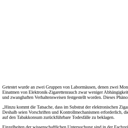
Getestet wurde an zwei Gruppen von Labormäusen, denen zwei Monate 
Einatmen von Elektronik-Zigarettenrauch zwar weniger Abhängigkeit un
und zwanghaften Verhaltensweisen festgestellt worden. Dieses Phänom
„Hinzu kommt die Tatsache, dass im Substrat der elektronischen Zigaret
Deshalb seien Vorschriften und Kontrollmechanismen erforderlich, die
auf den Tabakkonsum zurückführbare Todesfälle zu beklagen.
Einzelheiten der wissenschaftlichen Untersuchung sind in der Fachzeit