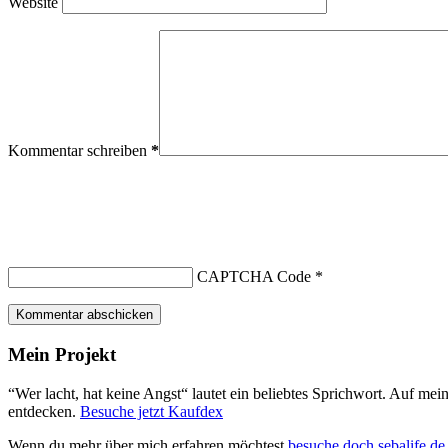
Website
Kommentar schreiben
*
CAPTCHA Code
*
Kommentar abschicken
Mein Projekt
“Wer lacht, hat keine Angst“ lautet ein beliebtes Sprichwort. Auf me
entdecken.
Besuche jetzt Kaufdex
Wenn du mehr über mich erfahren möchtest
besuche doch sebalife.de